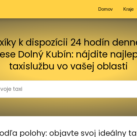
Domov
Kraje
xíky k dispozícii 24 hodín denn
ese Dolný Kubín: nájdite najle
taxislužbu vo vašej oblasti
odľa polohy: objavte svoj ideálny t