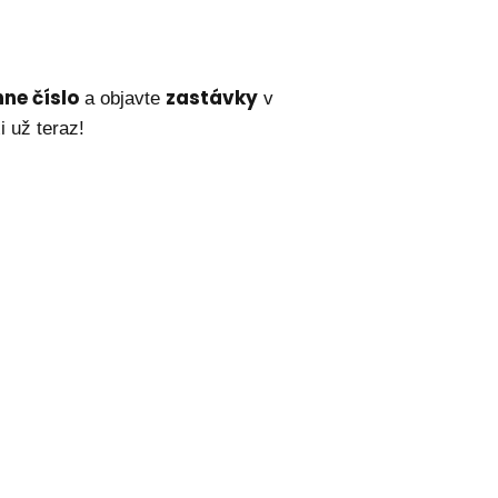
ne číslo
zastávky
a objavte
v
i už teraz!