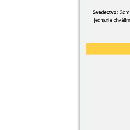
Svedectvo:
Som v
jednania chvál