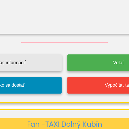
ac informácií
Volať
ko sa dostať
Vypočítať tar
Fan -TAXI Dolný Kubín