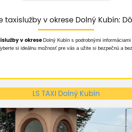
e taxislužby v okrese Dolný Kubín: Dô
xislužby v okrese
Dolný Kubín s podrobnými informáciami
Vyberte si ideálnu možnosť pre vás a užite si bezpečnú a be
LS TAXI Dolný Kubín