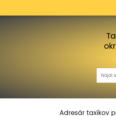
Ta
okr
Adresár taxíkov p