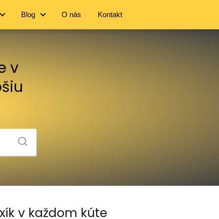
Blog
O nás
Kontakt
e v
pšiu
axík v každom kúte