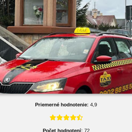
Priemerné hodnotenie:
4,9
Počet hodnotení:
72